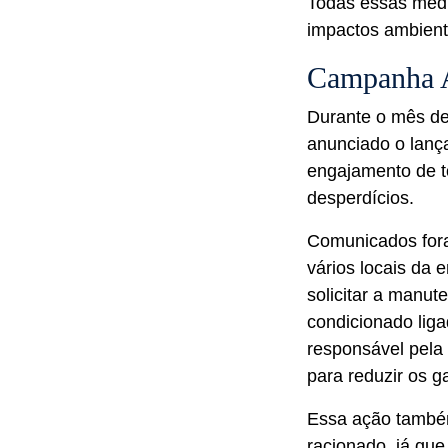
Todas essas medi
impactos ambient
Campanha A
Durante o mês de
anunciado o lanç
engajamento de t
desperdícios.
Comunicados fora
vários locais da
solicitar a manu
condicionado liga
responsável pela 
para reduzir os g
Essa ação també
racionado, já qu