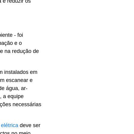
e reduzir os
ente - foi
pação e o
 e na redução de
m instalados em
ram escanear e
e água, ar-
, a equipe
eções necessárias
elétrica
deve ser
ctos no meio