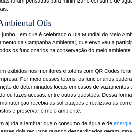
das foram pensadas para minimizar o consumo de água 
ais.
mbiental Otis
 junho - em que é celebrado o Dia Mundial do Meio Ambi
amento da Campanha Ambiental, que envolveu a partici
odos os funcionários na conservação do meio ambiente
m exibidos nos monitores e totens com QR Codes fora
 empresa. Por meio desses totens, os funcionários pude
tenção de determinados locais em casos de vazamentos d
do ou luzes acesas, entre outras questões. Dessa forma
manutenção recebia as solicitações e realizava as corr
astos e preservar o meio ambiente.
m ajuda a lembrar que o consumo de água e de
energia 
e esses dois recursos quando desperdiçados geram impa