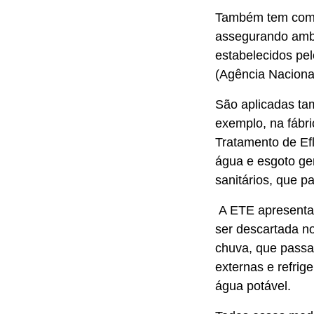
Também tem como 
assegurando ambie
estabelecidos p
(Agência Nacional
São aplicadas ta
exemplo, na fábr
Tratamento de Efl
água e esgoto ge
sanitários, que p
A ETE apresenta 
ser descartada n
chuva, que passa 
externas e refrig
água potável.