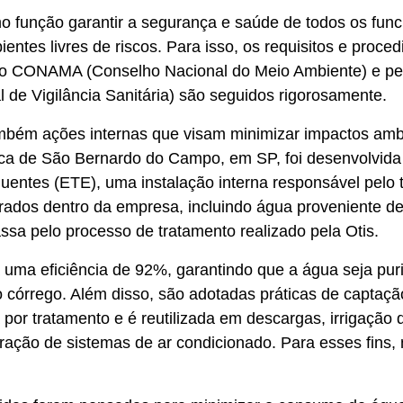
função garantir a segurança e saúde de todos os funci
ntes livres de riscos. Para isso, os requisitos e proce
elo CONAMA (Conselho Nacional do Meio Ambiente) e p
 de Vigilância Sanitária) são seguidos rigorosamente.
mbém ações internas que visam minimizar impactos ambi
ica de São Bernardo do Campo, em SP, foi desenvolvida
uentes (ETE), uma instalação interna responsável pelo 
rados dentro da empresa, incluindo água proveniente de
assa pelo processo de tratamento realizado pela Otis.
uma eficiência de 92%, garantindo que a água seja puri
o córrego. Além disso, são adotadas práticas de captaç
por tratamento e é reutilizada em descargas, irrigação d
eração de sistemas de ar condicionado. Para esses fins, n