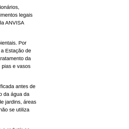
onários,
dimentos legais
ela ANVISA
entais. Por
 a Estação de
tratamento da
 pias e vasos
ficada antes de
ão da água da
e jardins, áreas
ão se utiliza