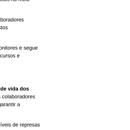
aboradores
stos
onitores e segue
ecursos e
 de vida dos
s colaboradores
arantir a
veis de represas