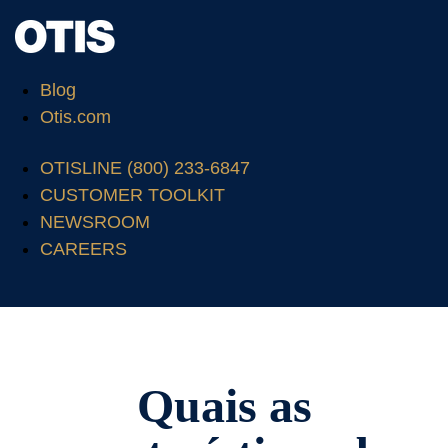
Blog
Otis.com
OTISLINE (800) 233-6847
CUSTOMER TOOLKIT
NEWSROOM
CAREERS
Quais as