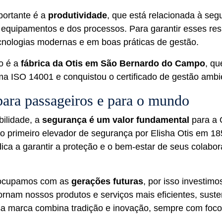
portante é a
produtividade
, que está relacionada à seg
quipamentos e dos processos. Para garantir esses res
cnologias modernas e em boas práticas de gestão.
o é a
fábrica da Otis em São Bernardo do Campo
, q
ma ISO 14001 e conquistou o certificado de gestão ambi
ara passageiros e para o mundo
bilidade, a
segurança é um valor fundamental
para a 
o primeiro elevador de segurança por Elisha Otis em 18
ca a garantir a proteção e o bem-estar de seus colabora
ocupamos com as
gerações futuras
, por isso investim
ornam nossos produtos e serviços mais eficientes, suste
ssa marca combina tradição e inovação, sempre com foc