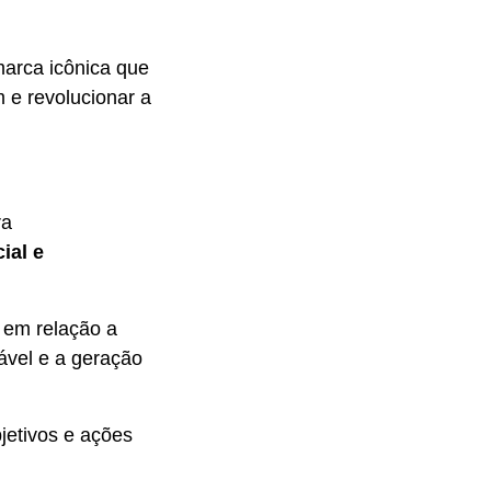
marca icônica que
 e revolucionar a
ra
ial e
 em relação a
ável e a geração
etivos e ações