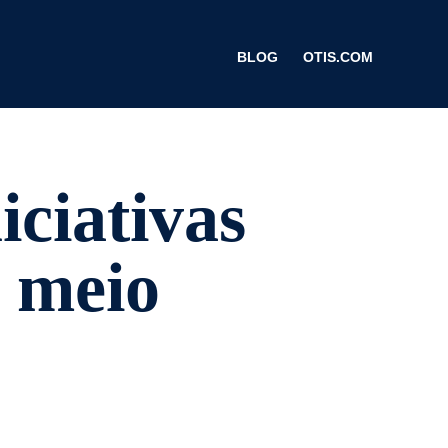
BLOG
OTIS.COM
iciativas
 meio