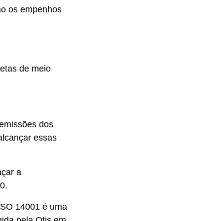
são os empenhos
metas de meio
.
 emissões dos
alcançar essas
nçar a
0.
 ISO 14001 é uma
gida pela Otis em