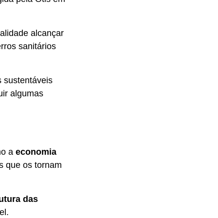
alidade alcançar
rros sanitários
s sustentáveis
uir algumas
mo a
economia
es que os tornam
utura das
el.