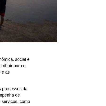
nômica, social e
ribuir para o
s e as
s processos da
 empenha de
 serviços, como