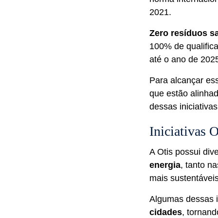
2021.
Zero resíduos sa
100% de qualifica
até o ano de 202
Para alcançar es
que estão alinha
dessas iniciativa
Iniciativas 
A Otis possui div
energia
, tanto n
mais sustentávei
Algumas dessas i
cidades
, tornan