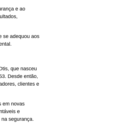
urança e ao
ultados,
ue se adequou aos
ental.
Otis, que nasceu
53. Desde então,
dores, clientes e
os em novas
ntáveis e
o na segurança.