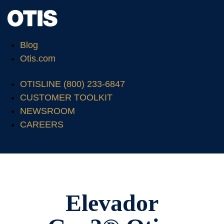
Blog
Otis.com
OTISLINE (800) 233-6847
CUSTOMER TOOLKIT
NEWSROOM
CAREERS
Elevador