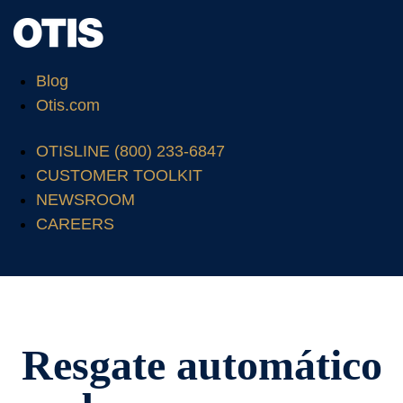
Blog
Otis.com
OTISLINE (800) 233-6847
CUSTOMER TOOLKIT
NEWSROOM
CAREERS
Resgate automático