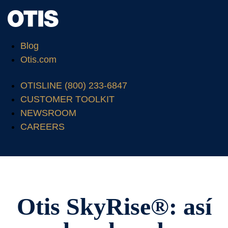
Blog
Otis.com
OTISLINE (800) 233-6847
CUSTOMER TOOLKIT
NEWSROOM
CAREERS
Otis SkyRise®: así