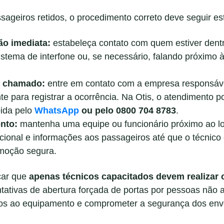
ageiros retidos, o procedimento correto deve seguir est
o imediata:
estabeleça contato com quem estiver dent
istema de interfone ou, se necessário, falando próximo à
e chamado:
entre em contato com a empresa responsáve
e para registrar a ocorrência. Na Otis, o atendimento po
pida pelo
WhatsApp
ou pelo 0800 704 8783
.
nto:
mantenha uma equipe ou funcionário próximo ao lo
ional e informações aos passageiros até que o técnico
emoção segura.
çar que
apenas técnicos capacitados devem realizar 
ntativas de abertura forçada de portas por pessoas não 
s ao equipamento e comprometer a segurança dos envo