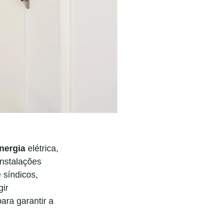
energia
elétrica,
instalações
 síndicos,
gir
ara garantir a