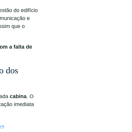
stão do edifício
comunicação e
ssim que o
com a
falta de
ro dos
 cada
cabina
. O
icação imediata
r?