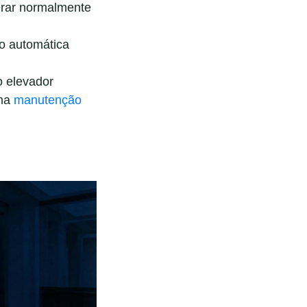
erar normalmente
o automática
o elevador
uma
manutenção