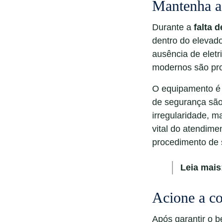
Mantenha a 
Durante a
falta 
dentro do elevad
ausência de eletr
modernos são pro
O equipamento 
de segurança são
irregularidade, m
vital do atendime
procedimento de 
Leia mais
Acione a co
Após garantir o b