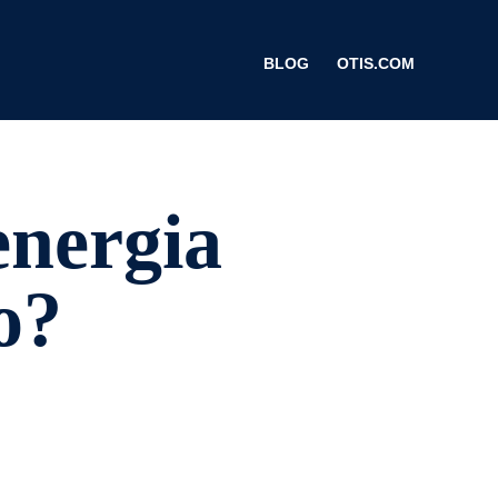
BLOG
OTIS.COM
energia
o?