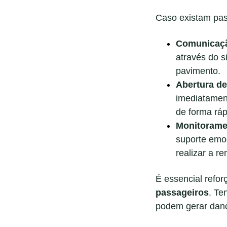
Caso existam pass
Comunicaçã
através do s
pavimento.
Abertura d
imediatament
de forma rá
Monitorame
suporte emoc
realizar a r
É essencial refor
passageiros
. Te
podem gerar dano