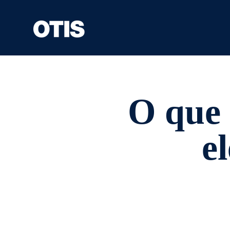
O que 
e