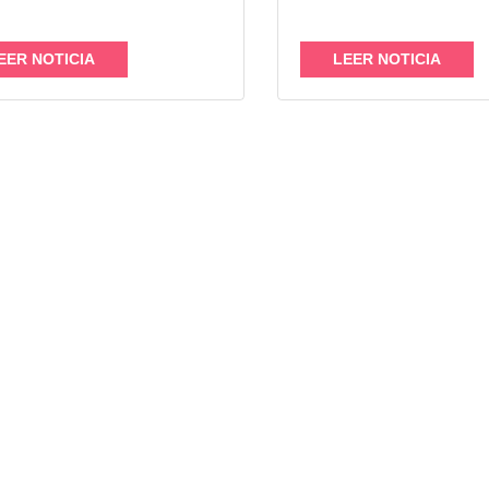
 audiencia internacional
México en el centro d
nte,...
atención global. Con 
EER NOTICIA
visitantes llegando a
LEER NOTICIA
de México, Guadalaja
Monterrey, la experie
país se construirá mu