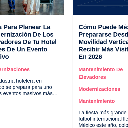
a Para Planear La
Cómo Puede Mé
ernización De Los
Prepararse Desd
vadores De Tu Hotel
Movilidad Vertic
es De Un Evento
Recibir Más Visi
ivo
En 2026
rnizaciones
Mantenimiento De
Elevadores
dustria hotelera en
co se prepara para uno
Modernizaciones
os eventos masivos más
tantes de los próximos
Mantenimiento
 el torneo más
tante de selecciones
La fiesta más grande 
nales de futbol. Con
futbol internacional ll
es de ocupación elevados
México este año, col