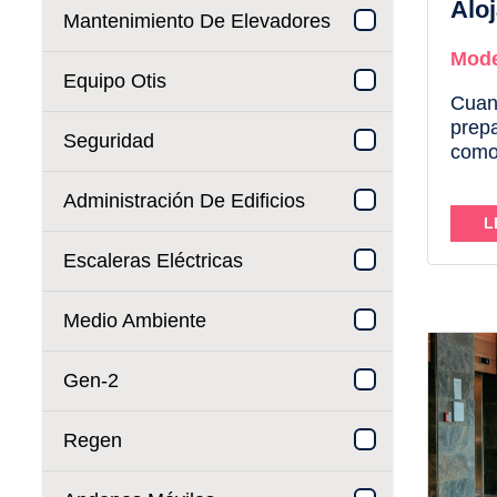
Alo
Mantenimiento De Elevadores
Mode
Equipo Otis
Cuan
prepa
Seguridad
como
inter
Administración De Edificios
torne
viven
L
prueb
Escaleras Eléctricas
infra
se no
Medio Ambiente
Gen-2
Regen