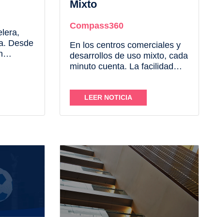
Mixto
Compass360
elera,
a. Desde
En los centros comerciales y
n
desarrollos de uso mixto, cada
ta del
minuto cuenta. La facilidad
 a su
con la que una persona se
ples
desplaza entre niveles influye
ue
directamente en su
LEER NOTICIA
ción del
experiencia, en el tiempo que
l
permanece en el lugar e
incluso en sus decisiones de...