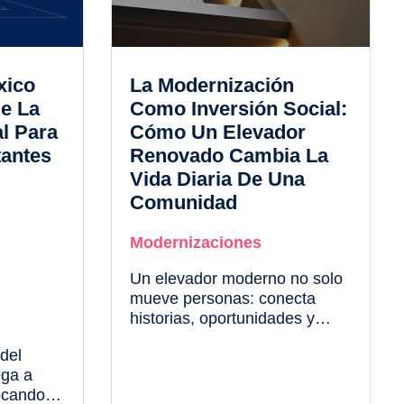
xico
La Modernización
e La
Como Inversión Social:
al Para
Cómo Un Elevador
tantes
Renovado Cambia La
Vida Diaria De Una
Comunidad
Modernizaciones
Un elevador moderno no solo
mueve personas: conecta
historias, oportunidades y
servicios dentro de un edificio
del
y hacia la ciudad.
ega a
ocando a