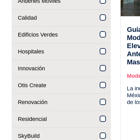
Andenes Móviles
Calidad
Guí
Edificios Verdes
Mod
Ele
Hospitales
Ant
Mas
Innovación
Mode
Otis Create
La in
Méxi
Renovación
de l
impor
años:
Residencial
impor
nacio
SkyBuild
nivel