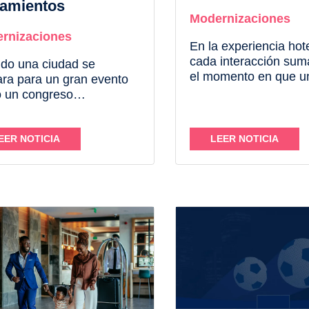
jamientos
Modernizaciones
rnizaciones
En la experiencia hot
cada interacción sum
do una ciudad se
el momento en que u
ra para un gran evento
huésped cruza la puer
 un congreso
lobby hasta que llega
nacional, un festival o un
habitación, hay múlti
o deportivo, los hoteles
puntos de contacto q
 algo muy parecido a una
EER NOTICIA
LEER NOTICIA
construyen su percep
a de estrés de toda su
servicio. Entre ellos, e
estructura. En recepción
elevador...
ta, en el servicio de...