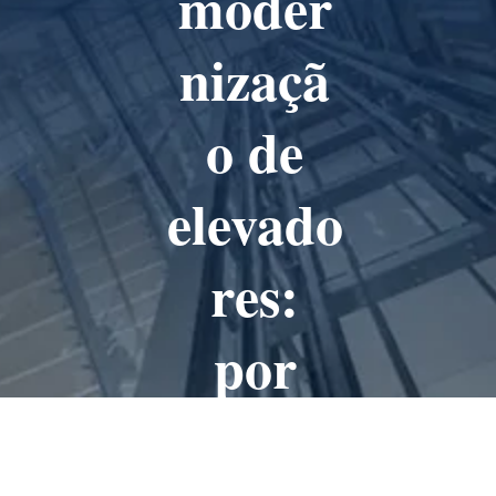
moder
nizaçã
o de
elevado
res:
por
que