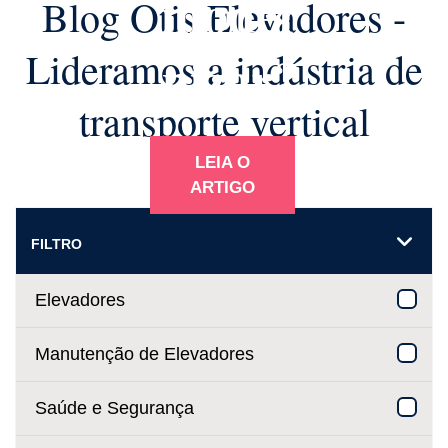
moder
Blog Otis Elevadores -
Lideramos a indústria de
nizar?
transporte vertical
LEIA O
ARTIGO
FILTRO
Elevadores
Manutenção de Elevadores
Saúde e Segurança