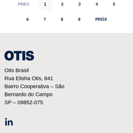
PREV
1
2
3
4
5
6
7
8
9
PRÓX
Otis Brasil
Rua Elisha Otis, 841
Bairro Cooperativa – São
Bernardo do Campo
SP – 09852-075
Linkedin